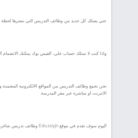
حتي يصلك كل جديد من وظائف التدريس التي ننشرها لحظة بل
واذا كنت لا تمتلك حساب علي، الفيس بوك يمكنك الانضمام ال
نحن نجمع وظائف التدريس من المواقع الالكترونية المعتمدة ون
الانترنت او مباشرة عبر مقر المدرسة.
اليوم سوف نقدم في موقع Edu.soyjn وظائف تدريس شاغرة في التخصصات التالية – يرجي الاطلاع عليها جيد والاطلاع علي تفاصيلها قبل التقديم فيه