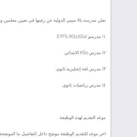
تعلن مدرسة بالا سيتي الدولية عن رغبتها في تعيين معلمين ومعلمات تدريس للعام
١) مدرسو EYFS (KS1,KS2).
٢) مدرس KS2 الابتدائي.
٣) مدرس لغة إنجليزية ثانوي.
٤) مدرس رياضيات ثانوي.
موعد التقديم لهذه الوظيفة:
اخر موعد للتقديم الوظيفة موضح داخل التفاصيل ما الموضحة 