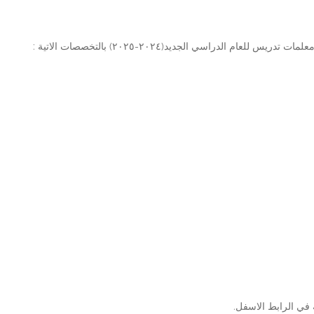
 الدراسي الجديد(٢٠٢٤-٢٠٢٥) بالتخصصات الاتية :
في الرابط الاسفل.