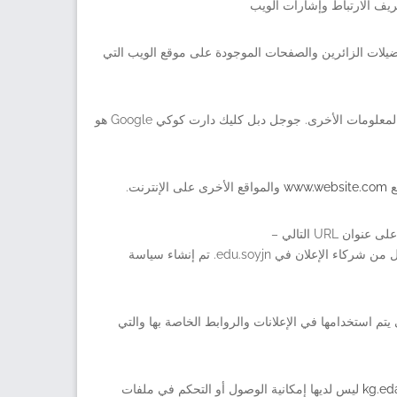
ريف الارتباط وإشارات الويب
ضيلات الزائرين والصفحات الموجودة على موقع الويب التي
يتم استخدام المعلومات لتحسين تجربة المستخدمين من خلال تخصيص محتوى صفحة الويب الخاصة بنا بناءً على نوع متصفح الزائرين و / أو المعلومات الأخرى. جوجل دبل كليك دارت كوكي Google هو
www.website.com
والمواقع الأخرى على الإنترنت.
ومع ذلك ، قد يختار الزوار رفض استخدام ملفات تعريف الارتباط DART عن طريق زيارة سياسة خصوصية إعلانات Google وشبكة المحتوى على عنوان URL التالي –
سياسات الخصوصية يمكنك الرجوع إلى هذه القائمة للعثور على سياسة الخصوصية لكل من شركاء الإعلان في edu.soyjn. تم إنشاء سياسة
تم استخدامها في الإعلانات والروابط الخاصة بها والتي
kg.ed
ليس لديها إمكانية الوصول أو التحكم في ملفات