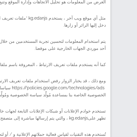
الغرض من المعلومات هو تحليل الاتجاهات وإدارة الموقع وتت
مثل أي موقع ويب آخر ، يستخدم
kg.edanjs
“ملفات تعريف ال
دخل إليها الزائر أو زارها.
أحد موردي الجهات الخارجية على موقعنا.
كما أنه يستخدم ملفات تعريف الارتباط ، المعروفة باسم ملفات تعريف الارتباط DART ، لعرض الإعلانات لزوار 
https://policies.google.com/technologies/ads
الخصوصية الخاصة بنا بمساعدة مُولِّد سياسة الخصوصية ومُولِ
تستخدم خوادم الإعلانات أو شبكات الإعلانات التابعة لجهات خا
تظهر على
kg.edanjs
، والتي يتم إرسالها مباشرة إلى متصفح المستخدمين. يتل
تُستخدم هذه التقنيات لقياس فعالية حملاتهم الإعلانية و / أو