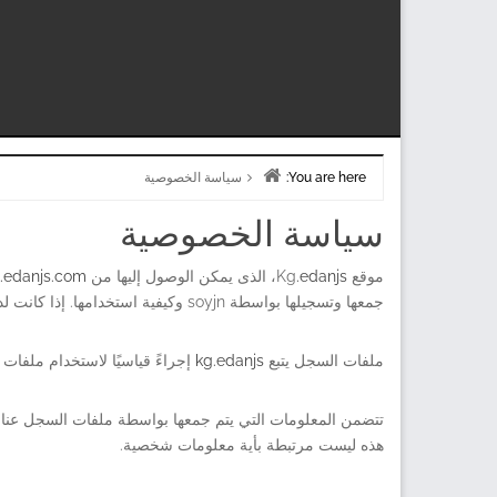
You are here:
سياسة الخصوصية
Home
سياسة الخصوصية
موقع Kg
.edanjs
، الذى يمكن الوصول إليها من
https://kg.edanjs.com/
جمعها وتسجيلها بواسطة soyjn وكيفية استخدامها. إذا كانت لديك أسئلة إضافية أو تحتاج إلى مزيد من المعلومات حول سياسة الخصوصية الخاصة بنا ، فلا تتردد في الاتصال بنا.
ملفات السجل يتبع
kg.edanjs
إجراءً قياسيًا لاستخدام ملفا
هذه ليست مرتبطة بأية معلومات شخصية.