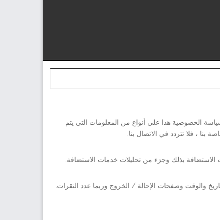
سياسة الخصوصية هذا على أنواع من المعلومات التي يتم
ت الاستضافة بذلك وجزء من تحليلات خدمات الاستضافة.
عها بواسطة ملفات السجل عناوين بروتوكول الإنترنت (IP) ونوع المتصفح وموفر خدمة الإنترنت (ISP) وطابع التاريخ والوقت وصفحات الإحالة / الخروج وربما عدد النقرات.